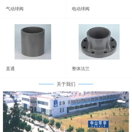
气动球阀
电动球阀
直通
整体法兰
关于我们